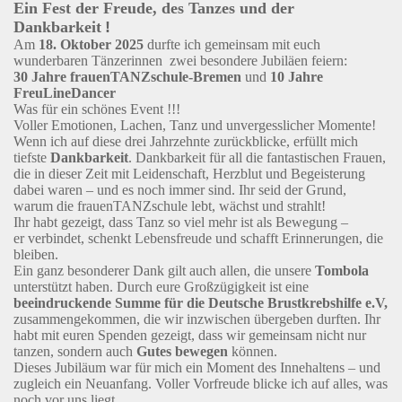
Ein Fest der Freude, des Tanzes und der
Dankbarkeit
!
Am
18. Oktober 2025
durfte ich gemeinsam mit euch
wunderbaren Tänzerinnen zwei besondere Jubiläen feiern:
30 Jahre frauenTANZschule-Bremen
und
10 Jahre
FreuLineDancer
Was für ein schönes Event !!!
Voller Emotionen, Lachen, Tanz und unvergesslicher Momente!
Wenn ich auf diese drei Jahrzehnte zurückblicke, erfüllt mich
tiefste
Dankbarkeit
. Dankbarkeit für all die fantastischen Frauen,
die in dieser Zeit mit Leidenschaft, Herzblut und Begeisterung
dabei waren – und es noch immer sind. Ihr seid der Grund,
warum die frauenTANZschule lebt, wächst und strahlt!
Ihr habt gezeigt, dass Tanz so viel mehr ist als Bewegung –
er verbindet, schenkt Lebensfreude und schafft Erinnerungen, die
bleiben.
Ein ganz besonderer Dank gilt auch allen, die unsere
Tombola
unterstützt haben. Durch eure Großzügigkeit ist eine
beeindruckende Summe für die Deutsche Brustkrebshilfe e.V,
zusammengekommen, die wir inzwischen übergeben durften. Ihr
habt mit euren Spenden gezeigt, dass wir gemeinsam nicht nur
tanzen, sondern auch
Gutes bewegen
können.
Dieses Jubiläum war für mich ein Moment des Innehaltens – und
zugleich ein Neuanfang. Voller Vorfreude blicke ich auf alles, was
noch vor uns liegt.